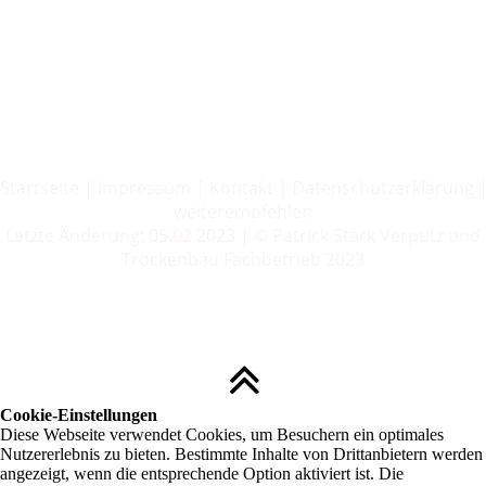
Startseite
|
Impressum
|
Kontakt
|
Datenschutzerklärung
weiterempfehlen
Letzte Änderung: 05.02.2023 | © Patrick Stark Verputz und
Trockenbau Fachbetrieb 2023
Cookie-Einstellungen
Diese Webseite verwendet Cookies, um Besuchern ein optimales
Nutzererlebnis zu bieten. Bestimmte Inhalte von Drittanbietern werden
angezeigt, wenn die entsprechende Option aktiviert ist. Die